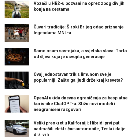
Vozači u HBŽ-u pozvani na oprez zbog divljih
konja na cestama
Čuvari tradicije: Široki Brijeg odao priznanje
legendama MNL-a
Samo osam sastojaka, a svjetska slava: Torta
od šljiva koja je osvojila generacije
Ovaj jednostavan trik s limunom sve je
popularniji: Zašto ga ljudi drže kraj kreveta?
OpenAI ukida dnevna ograničenja za besplatne
korisnike ChatGPT-a: Stižu novi modeli i
neograničeni razgovori
Veliki preokret u Kaliforniji: Hibridi prvi put
nadmašili električne automobile, Tesla i dalje
drži vrh