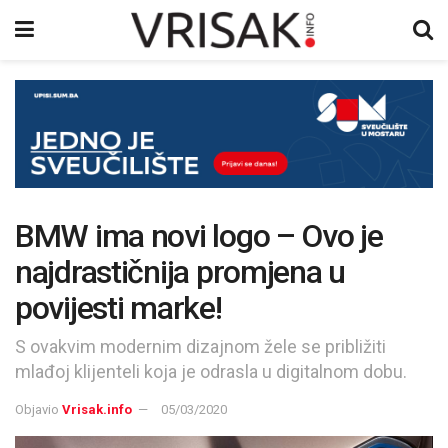
BMW ima novi logo – Ovo je
najdrastičnija promjena u
povijesti marke!
S ovakvim modernim dizajnom žele se približiti
mlađoj klijenteli koja je odrasla u digitalnom dobu.
Objavio
Vrisak.info
05/03/2020