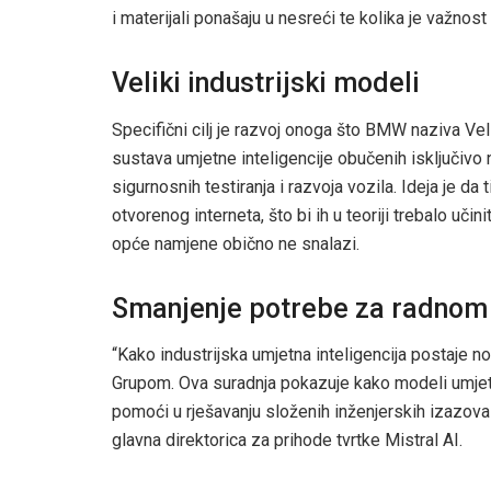
i materijali ponašaju u nesreći te kolika je važnos
Veliki industrijski modeli
Specifični cilj je razvoj onoga što BMW naziva Ve
sustava umjetne inteligencije obučenih isključivo
sigurnosnih testiranja i razvoja vozila. Ideja je da
otvorenog interneta, što bi ih u teoriji trebalo uči
opće namjene obično ne snalazi.
Smanjenje potrebe za radno
“Kako industrijska umjetna inteligencija postaje 
Grupom. Ova suradnja pokazuje kako modeli umjetne
pomoći u rješavanju složenih inženjerskih izazova 
glavna direktorica za prihode tvrtke Mistral AI.