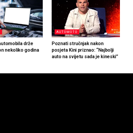
O
AUTOMOTO
automobila drže
Poznati stručnjak nakon
kon nekoliko godina
posjeta Kini priznao: “Najbolji
auto na svijetu sada je kineski”