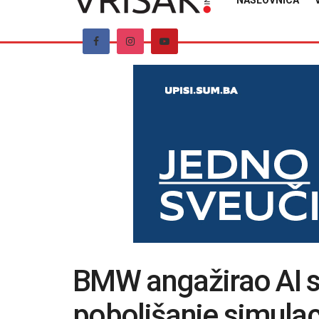
NASLOVNICA
BMW angažirao AI s
poboljšanje simulac