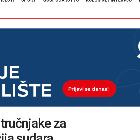
VIJESTI
SPORT
GOSPODARSTVO
KOLUMNE / INTERVJU
tručnjake za
ija sudara