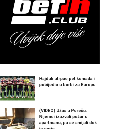
Hajduk utrpao pet komada i
pobijedio u borbi za Europu
(VIDEO) Užas u Poreču:
Nijemci izazvali požar u
apartmanu, pa se smijali dok
je gorio