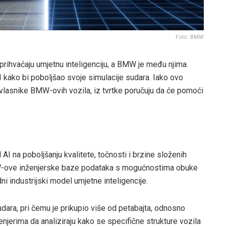
Foto: BMW
prihvaćaju umjetnu inteligenciju, a BMW je među njima.
I kako bi poboljšao svoje simulacije sudara. Iako ovo
a vlasnike BMW-ovih vozila, iz tvrtke poručuju da će pomoći
I na poboljšanju kvalitete, točnosti i brzine složenih
BMW-ove inženjerske baze podataka s mogućnostima obuke
ni industrijski model umjetne inteligencije.
udara, pri čemu je prikupio više od petabajta, odnosno
njerima da analiziraju kako se specifične strukture vozila