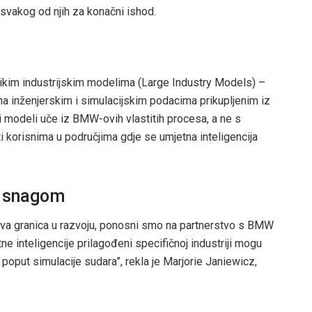
t svakog od njih za konačni ishod.
likim industrijskim modelima (Large Industry Models) –
 na inženjerskim i simulacijskim podacima prikupljenim iz
 ti modeli uče iz BMW-ovih vlastitih procesa, a ne s
niti korisnima u područjima gdje se umjetna inteligencija
m snagom
nova granica u razvoju, ponosni smo na partnerstvo s BMW
 inteligencije prilagođeni specifičnoj industriji mogu
poput simulacije sudara”, rekla je Marjorie Janiewicz,