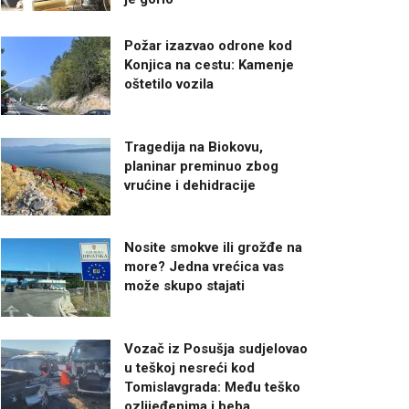
Požar izazvao odrone kod
Konjica na cestu: Kamenje
oštetilo vozila
Tragedija na Biokovu,
planinar preminuo zbog
vrućine i dehidracije
Nosite smokve ili grožđe na
more? Jedna vrećica vas
može skupo stajati
Vozač iz Posušja sudjelovao
u teškoj nesreći kod
Tomislavgrada: Među teško
ozlijeđenima i beba