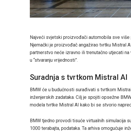
Najveći svjetski proizvođači automobila sve više 
Njemački je proizvođač angažirao tvrtku Mistral A
partnerstvo neće izravno ili trenutačno utjecati n
u “stvaranju vrijednosti”.
Suradnja s tvrtkom Mistral AI
BMW će u budućnosti surađivati s tvrtkom Mistral A
inženjerskih zadataka. Cilj je spojiti opsežne 
modela tvrtke Mistral AI kako bi se stvorio napred
BMW tjedno provodi tisuće virtualnih simulacija s
1000 terabajta, podataka. Ta arhiva omogućuje inže