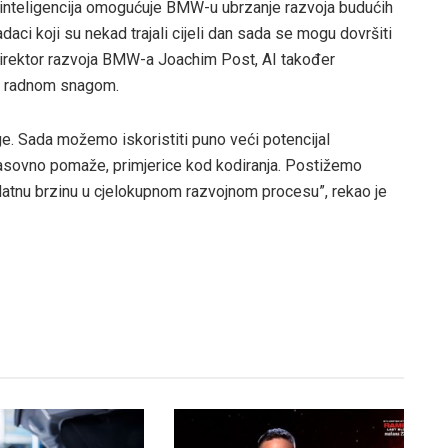
inteligencija omogućuje BMW-u ubrzanje razvoja budućih
aci koji su nekad trajali cijeli dan sada se mogu dovršiti
 direktor razvoja BMW-a Joachim Post, AI također
a radnom snagom.
ge. Sada možemo iskoristiti puno veći potencijal
masovno pomaže, primjerice kod kodiranja. Postižemo
odatnu brzinu u cjelokupnom razvojnom procesu”, rekao je