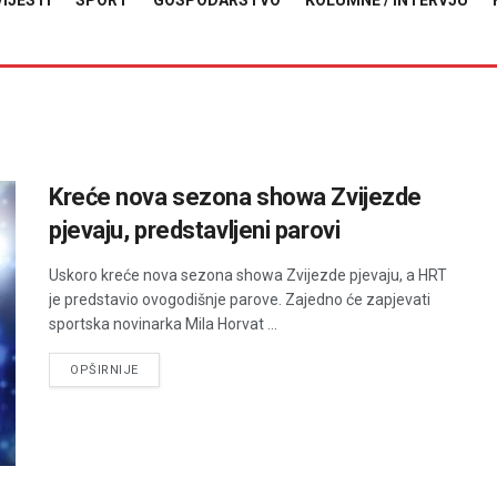
VIJESTI
SPORT
GOSPODARSTVO
KOLUMNE / INTERVJU
Kreće nova sezona showa Zvijezde
pjevaju, predstavljeni parovi
Uskoro kreće nova sezona showa Zvijezde pjevaju, a HRT
je predstavio ovogodišnje parove. Zajedno će zapjevati
sportska novinarka Mila Horvat ...
DETAILS
OPŠIRNIJE