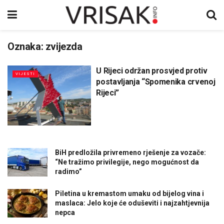
Oznaka:
zvijezda
U Rijeci održan prosvjed protiv
VIJESTI
postavljanja “Spomenika crvenoj
Rijeci”
BiH predložila privremeno rješenje za vozače:
“Ne tražimo privilegije, nego mogućnost da
radimo”
Piletina u kremastom umaku od bijelog vina i
maslaca: Jelo koje će oduševiti i najzahtjevnija
nepca