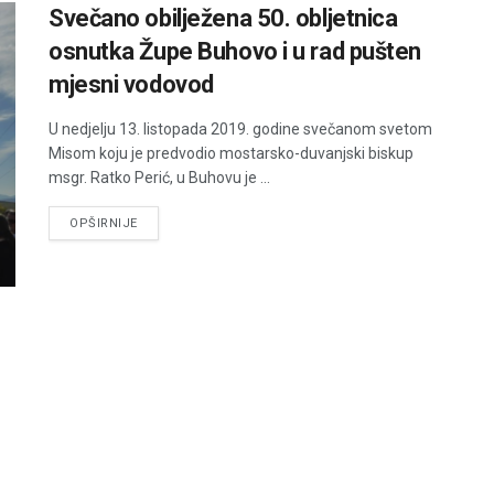
Svečano obilježena 50. obljetnica
osnutka Župe Buhovo i u rad pušten
mjesni vodovod
U nedjelju 13. listopada 2019. godine svečanom svetom
Misom koju je predvodio mostarsko-duvanjski biskup
msgr. Ratko Perić, u Buhovu je ...
DETAILS
OPŠIRNIJE