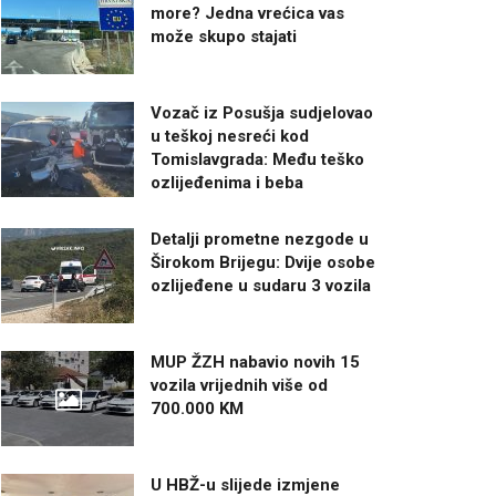
more? Jedna vrećica vas
može skupo stajati
Vozač iz Posušja sudjelovao
u teškoj nesreći kod
Tomislavgrada: Među teško
ozlijeđenima i beba
Detalji prometne nezgode u
Širokom Brijegu: Dvije osobe
ozlijeđene u sudaru 3 vozila
MUP ŽZH nabavio novih 15
vozila vrijednih više od
700.000 KM
U HBŽ-u slijede izmjene