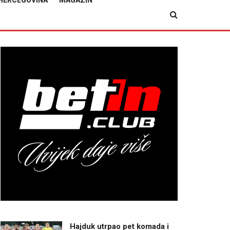
HERCEGOVINA
MAGAZIN
Hajduk utrpao pet komada i