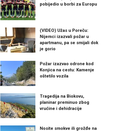
pobijedio u borbi za Europu
(VIDEO) Užas u Poreču:
Nijemci izazvali požar u
apartmanu, pa se smijali dok
je gorio
Požar izazvao odrone kod
Konjica na cestu: Kamenje
oštetilo vozila
Tragedija na Biokovu,
planinar preminuo zbog
vrućine i dehidracije
Nosite smokve ili grožđe na