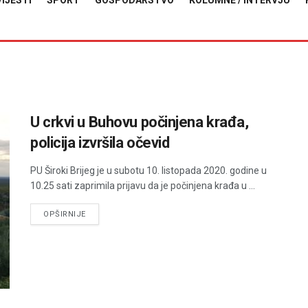
VIJESTI
SPORT
GOSPODARSTVO
KOLUMNE / INTERVJU
U crkvi u Buhovu počinjena krađa,
policija izvršila očevid
PU Široki Brijeg je u subotu 10. listopada 2020. godine u
10.25 sati zaprimila prijavu da je počinjena krađa u ...
DETAILS
OPŠIRNIJE