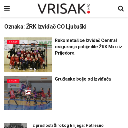
Oznaka:
ŽRK Izviđač CO Ljubuški
Rukometašice Izviđač Central
SPORT
osiguranja pobijedile ŽRK Miru iz
Prijedora
Gruđanke bolje od Izviđača
SPORT
Iz prošlosti Širokog Brijega: Potresno