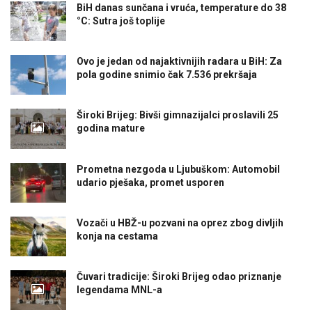
BiH danas sunčana i vruća, temperature do 38
°C: Sutra još toplije
Ovo je jedan od najaktivnijih radara u BiH: Za
pola godine snimio čak 7.536 prekršaja
Široki Brijeg: Bivši gimnazijalci proslavili 25
godina mature
Prometna nezgoda u Ljubuškom: Automobil
udario pješaka, promet usporen
Vozači u HBŽ-u pozvani na oprez zbog divljih
konja na cestama
Čuvari tradicije: Široki Brijeg odao priznanje
legendama MNL-a