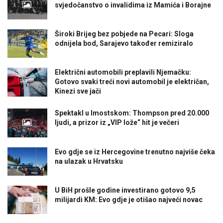
svjedočanstvo o invalidima iz Mamića i Borajne
Široki Brijeg bez pobjede na Pecari: Sloga
odnijela bod, Sarajevo također remiziralo
Električni automobili preplavili Njemačku:
Gotovo svaki treći novi automobil je električan,
Kinezi sve jači
Spektakl u Imostskom: Thompson pred 20.000
ljudi, a prizor iz „VIP lože“ hit je večeri
Evo gdje se iz Hercegovine trenutno najviše čeka
na ulazak u Hrvatsku
U BiH prošle godine investirano gotovo 9,5
milijardi KM: Evo gdje je otišao najveći novac