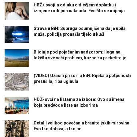
HBŽ usvojila odluku o dječjem doplatku i
izmjene rodiljnih naknada: Evo što se mijenja
Strava u BiH: Supruga osumnjičena da je ubila
muža, policija pronašla tijelo u kući
Blidinje pod pojačanim nadzorom: Ilegalna
ložišta sve veći problem, kazne za prekršitelje
(VIDEO) Užasni prizori u BiH: Rijeka u potpunosti
presušila, riba uginula
HDZ-ovci na listama za izbore: Ovo su imena
koja predvode liste na izborima
Detalji velikog povećanja braniteljskih mirovina:
Evo tko dobiva, a tko ne