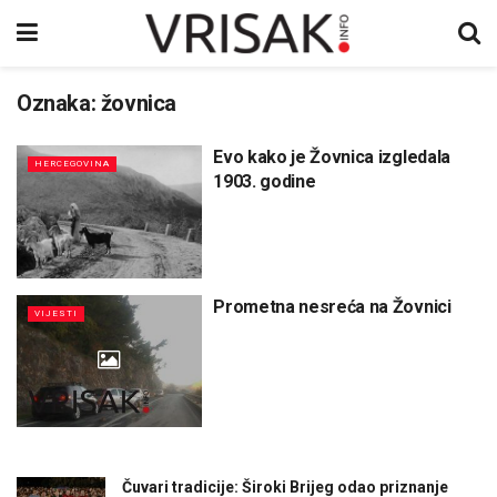
Oznaka:
žovnica
Evo kako je Žovnica izgledala
HERCEGOVINA
1903. godine
Prometna nesreća na Žovnici
VIJESTI
Čuvari tradicije: Široki Brijeg odao priznanje