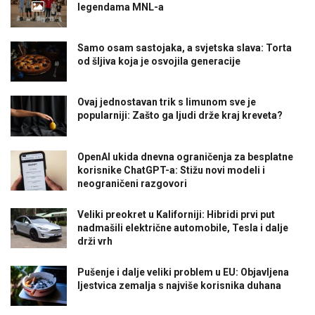
legendama MNL-a
Samo osam sastojaka, a svjetska slava: Torta
od šljiva koja je osvojila generacije
Ovaj jednostavan trik s limunom sve je
popularniji: Zašto ga ljudi drže kraj kreveta?
OpenAI ukida dnevna ograničenja za besplatne
korisnike ChatGPT-a: Stižu novi modeli i
neograničeni razgovori
Veliki preokret u Kaliforniji: Hibridi prvi put
nadmašili električne automobile, Tesla i dalje
drži vrh
Pušenje i dalje veliki problem u EU: Objavljena
ljestvica zemalja s najviše korisnika duhana