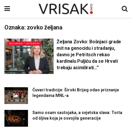
Oznaka:
zovko željana
Željana Zovko: Bošnjaci grade
KOLUMNE / INTERVJU
mit na genocidu i stradanju,
davno je Petritsch rekao
kardinalu Puljiću da se Hrvati
trebaju asimilirati…”
Čuvari tradicije: Široki Brijeg odao priznanje
legendama MNL-a
Samo osam sastojaka, a svjetska slava: Torta
od šljiva koja je osvojila generacije