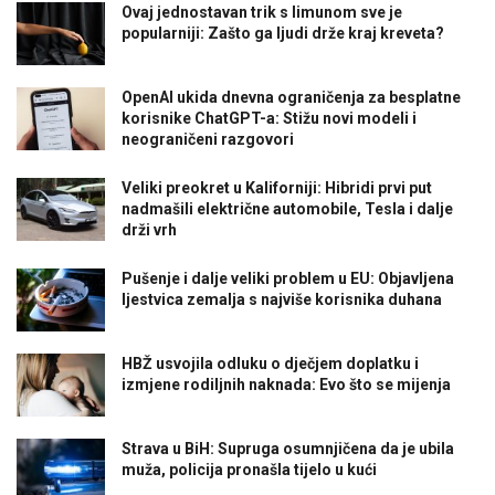
Ovaj jednostavan trik s limunom sve je
popularniji: Zašto ga ljudi drže kraj kreveta?
OpenAI ukida dnevna ograničenja za besplatne
korisnike ChatGPT-a: Stižu novi modeli i
neograničeni razgovori
Veliki preokret u Kaliforniji: Hibridi prvi put
nadmašili električne automobile, Tesla i dalje
drži vrh
Pušenje i dalje veliki problem u EU: Objavljena
ljestvica zemalja s najviše korisnika duhana
HBŽ usvojila odluku o dječjem doplatku i
izmjene rodiljnih naknada: Evo što se mijenja
Strava u BiH: Supruga osumnjičena da je ubila
muža, policija pronašla tijelo u kući