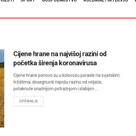
VIJESTI
SPORT
GOSPODARSTVO
KOLUMNE / INTERVJU
Cijene hrane na najvišoj razini od
početka širenja koronavirusa
Cijene hrane ponovo su u kolovozu porasle na svjetskim
tržištima, dosegnuvši najvišu razinu od veljače,
potaknute snažnijom potražnjom i slabijim ...
DETAILS
OPŠIRNIJE