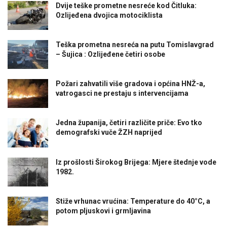
Dvije teške prometne nesreće kod Čitluka:
Ozlijeđena dvojica motociklista
Teška prometna nesreća na putu Tomislavgrad
– Šujica : Ozlijeđene četiri osobe
Požari zahvatili više gradova i općina HNŽ-a,
vatrogasci ne prestaju s intervencijama
Jedna županija, četiri različite priče: Evo tko
demografski vuče ŽZH naprijed
Iz prošlosti Širokog Brijega: Mjere štednje vode
1982.
Stiže vrhunac vrućina: Temperature do 40°C, a
potom pljuskovi i grmljavina