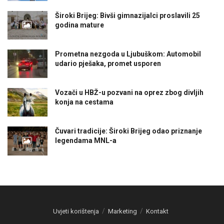
Široki Brijeg: Bivši gimnazijalci proslavili 25
godina mature
Prometna nezgoda u Ljubuškom: Automobil
udario pješaka, promet usporen
Vozači u HBŽ-u pozvani na oprez zbog divljih
konja na cestama
Čuvari tradicije: Široki Brijeg odao priznanje
legendama MNL-a
Uvjeti korištenja
Marketing
Kontakt