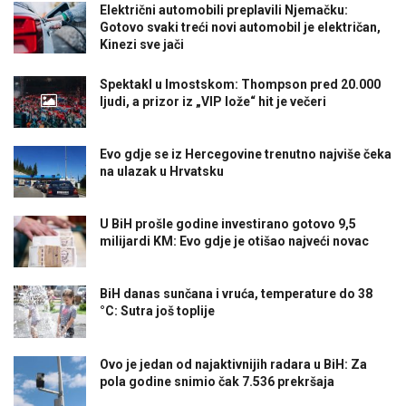
Električni automobili preplavili Njemačku:
Gotovo svaki treći novi automobil je električan,
Kinezi sve jači
Spektakl u Imostskom: Thompson pred 20.000
ljudi, a prizor iz „VIP lože“ hit je večeri
Evo gdje se iz Hercegovine trenutno najviše čeka
na ulazak u Hrvatsku
U BiH prošle godine investirano gotovo 9,5
milijardi KM: Evo gdje je otišao najveći novac
BiH danas sunčana i vruća, temperature do 38
°C: Sutra još toplije
Ovo je jedan od najaktivnijih radara u BiH: Za
pola godine snimio čak 7.536 prekršaja