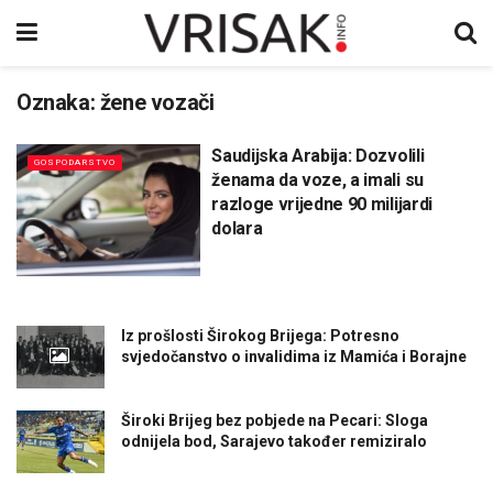
Oznaka:
žene vozači
Saudijska Arabija: Dozvolili
GOSPODARSTVO
ženama da voze, a imali su
razloge vrijedne 90 milijardi
dolara
Iz prošlosti Širokog Brijega: Potresno
svjedočanstvo o invalidima iz Mamića i Borajne
Široki Brijeg bez pobjede na Pecari: Sloga
odnijela bod, Sarajevo također remiziralo