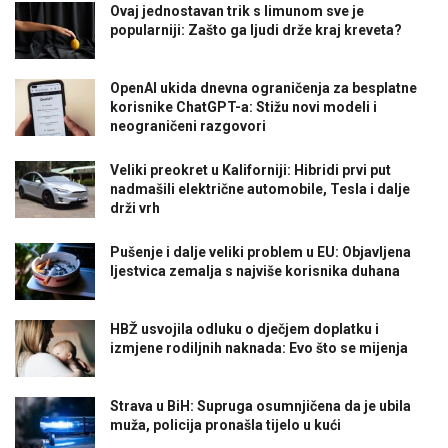
Ovaj jednostavan trik s limunom sve je
popularniji: Zašto ga ljudi drže kraj kreveta?
OpenAI ukida dnevna ograničenja za besplatne
korisnike ChatGPT-a: Stižu novi modeli i
neograničeni razgovori
Veliki preokret u Kaliforniji: Hibridi prvi put
nadmašili električne automobile, Tesla i dalje
drži vrh
Pušenje i dalje veliki problem u EU: Objavljena
ljestvica zemalja s najviše korisnika duhana
HBŽ usvojila odluku o dječjem doplatku i
izmjene rodiljnih naknada: Evo što se mijenja
Strava u BiH: Supruga osumnjičena da je ubila
muža, policija pronašla tijelo u kući