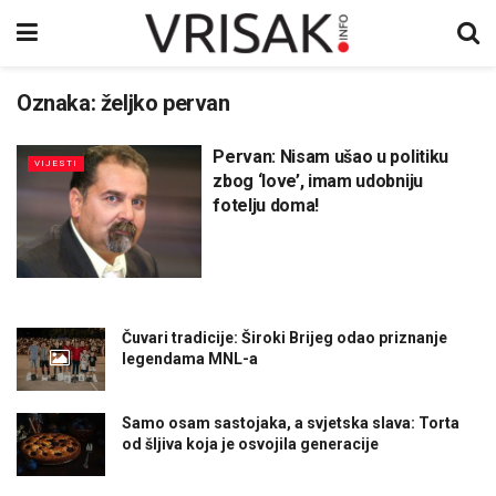
Oznaka:
željko pervan
Pervan: Nisam ušao u politiku
VIJESTI
zbog ‘love’, imam udobniju
fotelju doma!
Čuvari tradicije: Široki Brijeg odao priznanje
legendama MNL-a
Samo osam sastojaka, a svjetska slava: Torta
od šljiva koja je osvojila generacije