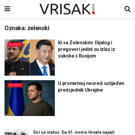
Oznaka:
zelenski
Xi sa Zelenskim: Dijalog i
VIJESTI
pregovori jedini su izlaz iz
sukoba s Rusijom
U prometnoj nesreći ozlijeđen
VIJESTI
predsjednik Ukrajine
Širi se status: Da 91. nismo Hrvate napali