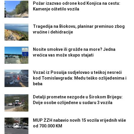
Požar izazvao odrone kod Konjica na cestu:
Kamenje oštetilo vozila
Tragedija na Biokovu, planinar preminuo zbog
vrućine i dehidracije
Nosite smokve ili grožđe na more? Jedna
vrećica vas može skupo stajati
Vozač iz Posušja sudjelovao u teškoj nesreći
kod Tomislavgrada: Među teško ozlijeđenima i
beba
Detalji prometne nezgode u Širokom Brijegu:
Dvije osobe ozlijeđene u sudaru 3 vozila
MUP ŽZH nabavio novih 15 vozila vrijednih više
od 700.000 KM