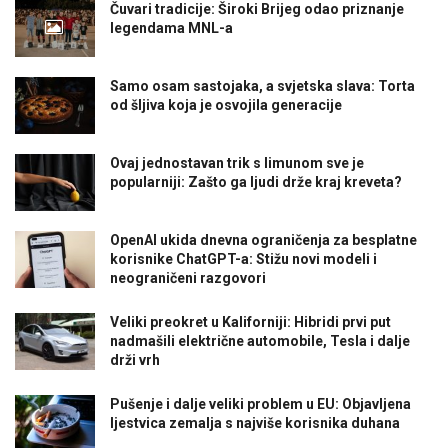
Čuvari tradicije: Široki Brijeg odao priznanje
legendama MNL-a
Samo osam sastojaka, a svjetska slava: Torta
od šljiva koja je osvojila generacije
Ovaj jednostavan trik s limunom sve je
popularniji: Zašto ga ljudi drže kraj kreveta?
OpenAI ukida dnevna ograničenja za besplatne
korisnike ChatGPT-a: Stižu novi modeli i
neograničeni razgovori
Veliki preokret u Kaliforniji: Hibridi prvi put
nadmašili električne automobile, Tesla i dalje
drži vrh
Pušenje i dalje veliki problem u EU: Objavljena
ljestvica zemalja s najviše korisnika duhana