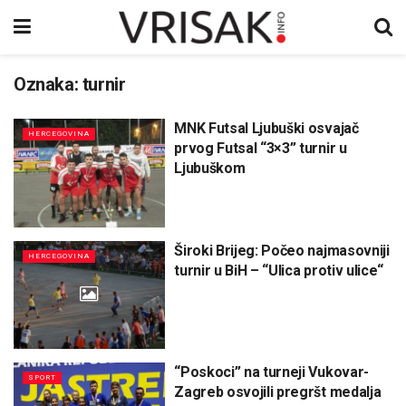
Oznaka:
turnir
MNK Futsal Ljubuški osvajač
HERCEGOVINA
prvog Futsal “3×3” turnir u
Ljubuškom
Široki Brijeg: Počeo najmasovniji
HERCEGOVINA
turnir u BiH – “Ulica protiv ulice“
“Poskoci” na turneji Vukovar-
SPORT
Zagreb osvojili pregršt medalja