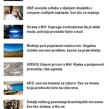
HBŽ usvojila odluku o dječjem doplatku i
izmjene rodiljnih naknada: Evo što se mijenja
Strava u BiH: Supruga osumnjičena da je ubila
muža, policija pronašla tijelo u kući
Blidinje pod pojačanim nadzorom: Ilegalna
ložišta sve veći problem, kazne za prekršitelje
(VIDEO) Užasni prizori u BiH: Rijeka u potpunosti
presušila, riba uginula
HDZ-ovci na listama za izbore: Ovo su imena
koja predvode liste na izborima
Detalji velikog povećanja braniteljskih mirovina:
Evo tko dobiva, a tko ne