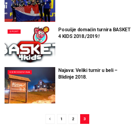
Posušje domaćin turnira BASKET
SPORT
4 KIDS 2018./2019.!
Najava: Veliki turnir u beli –
HERCEGOVINA
Blidinje 2018.
1
2
3