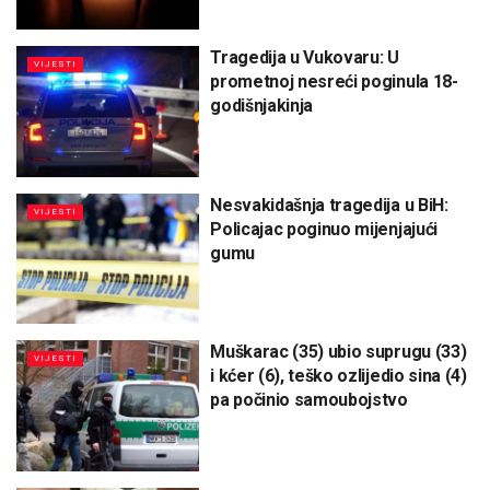
Tragedija u Vukovaru: U
VIJESTI
prometnoj nesreći poginula 18-
godišnjakinja
Nesvakidašnja tragedija u BiH:
VIJESTI
Policajac poginuo mijenjajući
gumu
Muškarac (35) ubio suprugu (33)
VIJESTI
i kćer (6), teško ozlijedio sina (4)
pa počinio samoubojstvo