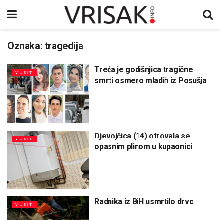
Oznaka:
tragedija
Treća je godišnjica tragične
VIJESTI
smrti osmero mladih iz Posušja
Djevojčica (14) otrovala se
VIJESTI
opasnim plinom u kupaonici
Radnika iz BiH usmrtilo drvo
VIJESTI