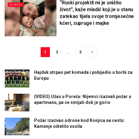
“Ruski projektil mi je uništio
VIJESTI
život”, kaže mladić koji je u stanu
zatekao tijela svoje tromjesečne
kćeri, supruge i majke
1
2
…
5
Hajduk utrpao pet komada i pobijedio u borbi za
Europu
(VIDEO) Užas u Poreču: Nijemci izazvali požar u
apartmanu, pa se smijali dok je gorio
Požar izazvao odrone kod Konjica na cestu:
Kamenje oštetilo vozila