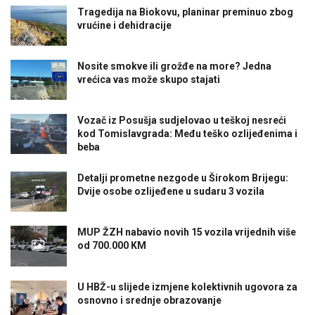
Tragedija na Biokovu, planinar preminuo zbog
vrućine i dehidracije
Nosite smokve ili grožđe na more? Jedna
vrećica vas može skupo stajati
Vozač iz Posušja sudjelovao u teškoj nesreći
kod Tomislavgrada: Među teško ozlijeđenima i
beba
Detalji prometne nezgode u Širokom Brijegu:
Dvije osobe ozlijeđene u sudaru 3 vozila
MUP ŽZH nabavio novih 15 vozila vrijednih više
od 700.000 KM
U HBŽ-u slijede izmjene kolektivnih ugovora za
osnovno i srednje obrazovanje