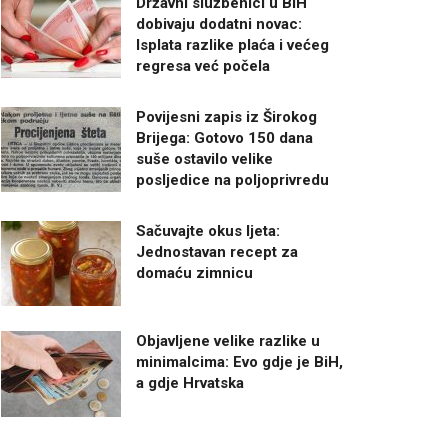
Državni službenici u BiH
dobivaju dodatni novac:
Isplata razlike plaća i većeg
regresa već počela
Povijesni zapis iz Širokog
Brijega: Gotovo 150 dana
suše ostavilo velike
posljedice na poljoprivredu
Sačuvajte okus ljeta:
Jednostavan recept za
domaću zimnicu
Objavljene velike razlike u
minimalcima: Evo gdje je BiH,
a gdje Hrvatska