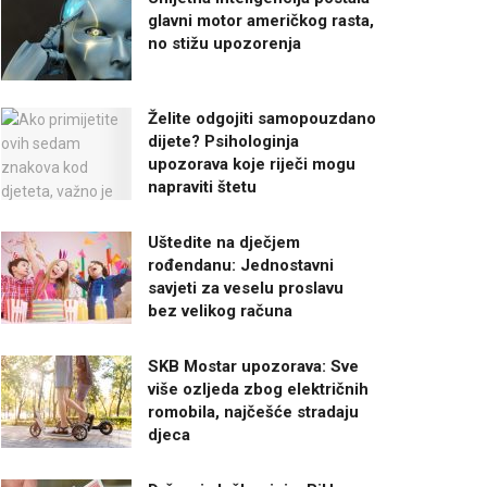
glavni motor američkog rasta,
no stižu upozorenja
Želite odgojiti samopouzdano
dijete? Psihologinja
upozorava koje riječi mogu
napraviti štetu
Uštedite na dječjem
rođendanu: Jednostavni
savjeti za veselu proslavu
bez velikog računa
SKB Mostar upozorava: Sve
više ozljeda zbog električnih
romobila, najčešće stradaju
djeca