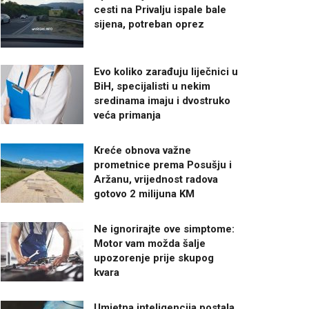
cesti na Privalju ispale bale
sijena, potreban oprez
Evo koliko zarađuju liječnici u
BiH, specijalisti u nekim
sredinama imaju i dvostruko
veća primanja
Kreće obnova važne
prometnice prema Posušju i
Aržanu, vrijednost radova
gotovo 2 milijuna KM
Ne ignorirajte ove simptome:
Motor vam možda šalje
upozorenje prije skupog
kvara
Umjetna inteligencija postala