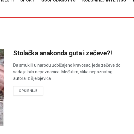
VIJESTI
SPORT
GOSPODARSTVO
KOLUMNE / INTERVJU
Stolačka anakonda guta i zečeve?!
Da smuk ili u narodu uobičajeno kravosac, jede zečeve do
sada je bila nepoznanica. Međutim, slika nepoznatog
autora iz Bjelojevića ...
DETAILS
OPŠIRNIJE