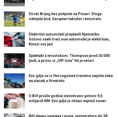
Široki Brijeg bez pobjede na Pecari: Sloga
odnijela bod, Sarajevo također remiziralo
Električni automobili preplavili Njemačku:
Gotovo svaki treći novi automobil je električan,
Kinezi sve jači
Spektakl u Imostskom: Thompson pred 20.000
ljudi, a prizor iz „VIP lože“ hit je večeri
Evo gdje se iz Hercegovine trenutno najviše čeka
na ulazak u Hrvatsku
U BiH prošle godine investirano gotovo 9,5
milijardi KM: Evo gdje je otišao najveći novac
BiH danas sunčana i vruća, temperature do 38