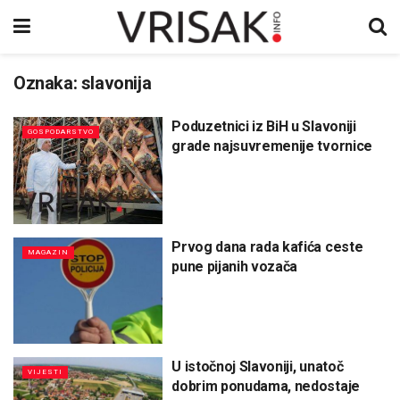
Oznaka:
slavonija
Poduzetnici iz BiH u Slavoniji
GOSPODARSTVO
grade najsuvremenije tvornice
Prvog dana rada kafića ceste
MAGAZIN
pune pijanih vozača
U istočnoj Slavoniji, unatoč
VIJESTI
dobrim ponudama, nedostaje