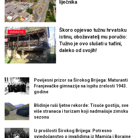
liječnika
Škoro opjevao tužnu hrvatsku
MAGAZIN
istinu, obožavatelj mu poručio:
Tužno je ovo slušati u tuđini,
daleko od svojih!
Povijesni prizor sa Širokog Brijega: Maturanti
Franjevačke gimnazije na ispitu zrelosti 1943.
godine
Blidinje ruši ljetne rekorde: Tisuće gostiju, sve
više stranaca i turizam koji nadmašuje zimsku
sezonu
Iz prošlosti Širokog Brijega: Potresno
svjedočanstvo o invalidima iz Mamića i Borajne