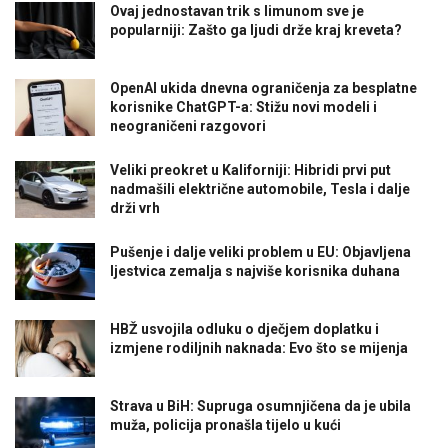
Ovaj jednostavan trik s limunom sve je
popularniji: Zašto ga ljudi drže kraj kreveta?
OpenAI ukida dnevna ograničenja za besplatne
korisnike ChatGPT-a: Stižu novi modeli i
neograničeni razgovori
Veliki preokret u Kaliforniji: Hibridi prvi put
nadmašili električne automobile, Tesla i dalje
drži vrh
Pušenje i dalje veliki problem u EU: Objavljena
ljestvica zemalja s najviše korisnika duhana
HBŽ usvojila odluku o dječjem doplatku i
izmjene rodiljnih naknada: Evo što se mijenja
Strava u BiH: Supruga osumnjičena da je ubila
muža, policija pronašla tijelo u kući