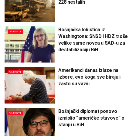
228 nestalih
Bošnjačka lobistica iz
VIJESTI
Washingtona: SNSD i HDZ troše
velike sume novca u SAD-u za
destabilizaciju BiH
Amerikanci danas izlaze na
VIJESTI
izbore, evo koga sve biraju i
zašto su važni
Bošnjački diplomat ponovo
VIJESTI
izmislio “američke stavove” o
stanju u BiH