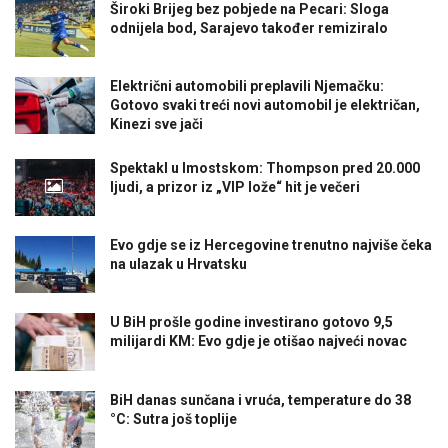
Široki Brijeg bez pobjede na Pecari: Sloga
odnijela bod, Sarajevo također remiziralo
Električni automobili preplavili Njemačku:
Gotovo svaki treći novi automobil je električan,
Kinezi sve jači
Spektakl u Imostskom: Thompson pred 20.000
ljudi, a prizor iz „VIP lože“ hit je večeri
Evo gdje se iz Hercegovine trenutno najviše čeka
na ulazak u Hrvatsku
U BiH prošle godine investirano gotovo 9,5
milijardi KM: Evo gdje je otišao najveći novac
BiH danas sunčana i vruća, temperature do 38
°C: Sutra još toplije