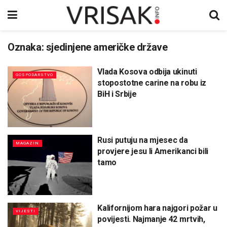
Oznaka:
sjedinjene američke države
Vlada Kosova odbija ukinuti
GOSPODARSTVO
stopostotne carine na robu iz
BiH i Srbije
Rusi putuju na mjesec da
MAGAZIN
provjere jesu li Amerikanci bili
tamo
Kalifornijom hara najgori požar u
VIJESTI
povijesti. Najmanje 42 mrtvih,