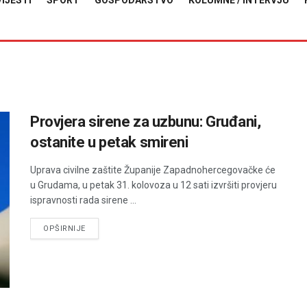
VIJESTI
SPORT
GOSPODARSTVO
KOLUMNE / INTERVJU
Provjera sirene za uzbunu: Gruđani,
ostanite u petak smireni
Uprava civilne zaštite Županije Zapadnohercegovačke će
u Grudama, u petak 31. kolovoza u 12 sati izvršiti provjeru
ispravnosti rada sirene ...
DETAILS
OPŠIRNIJE