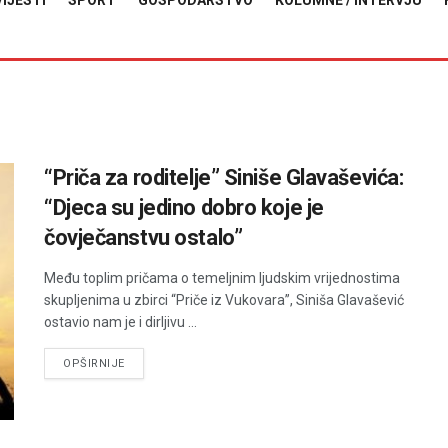
VIJESTI
SPORT
GOSPODARSTVO
KOLUMNE / INTERVJU
“Priča za roditelje” Siniše Glavaševića:
“Djeca su jedino dobro koje je
čovječanstvu ostalo”
Među toplim pričama o temeljnim ljudskim vrijednostima
skupljenima u zbirci “Priče iz Vukovara”, Siniša Glavašević
ostavio nam je i dirljivu ...
DETAILS
OPŠIRNIJE