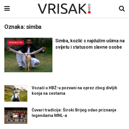
Oznaka:
simba
Simba, kozlić s najdužim ušima na
MAGAZIN
svijetu i statusom slavne osobe
Vozači u HBŽ-u pozvani na oprez zbog divljih
konja na cestama
Čuvari tradicije: Široki Brijeg odao priznanje
legendama MNL-a