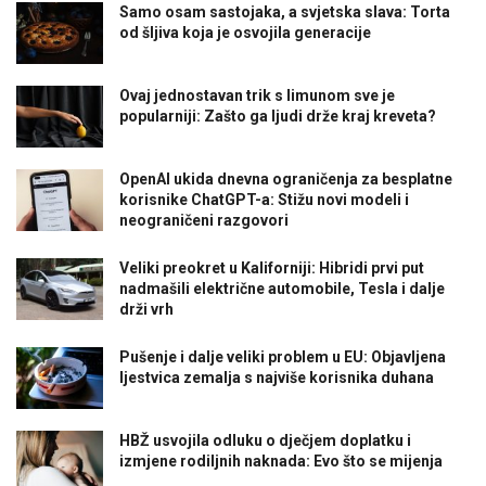
Samo osam sastojaka, a svjetska slava: Torta
od šljiva koja je osvojila generacije
Ovaj jednostavan trik s limunom sve je
popularniji: Zašto ga ljudi drže kraj kreveta?
OpenAI ukida dnevna ograničenja za besplatne
korisnike ChatGPT-a: Stižu novi modeli i
neograničeni razgovori
Veliki preokret u Kaliforniji: Hibridi prvi put
nadmašili električne automobile, Tesla i dalje
drži vrh
Pušenje i dalje veliki problem u EU: Objavljena
ljestvica zemalja s najviše korisnika duhana
HBŽ usvojila odluku o dječjem doplatku i
izmjene rodiljnih naknada: Evo što se mijenja