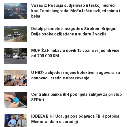
Vozač iz Posušja sudjelovao u teškoj nesreći
kod Tomislavgrada: Među teško ozlijeđenima i
beba
Detalji prometne nezgode u Širokom Brijegu:
Dvije osobe ozlijeđene u sudaru 3 vozila
MUP ŽZH nabavio novih 15 vozila vrijednih više
od 700.000 KM
U HBŽ-u slijede izmjene kolektivnih ugovora za
osnovno i srednje obrazovanje
Centralna banka BiH podnijela zahtjev za pristup
SEPA-i
IDDEEA BiH i Udruga poslodavaca FBiH potpisali
Memorandum o suradnji