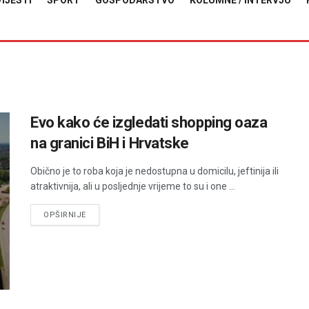
VIJESTI
SPORT
GOSPODARSTVO
KOLUMNE / INTERVJU
Evo kako će izgledati shopping oaza
na granici BiH i Hrvatske
Obično je to roba koja je nedostupna u domicilu, jeftinija ili
atraktivnija, ali u posljednje vrijeme to su i one ...
DETAILS
OPŠIRNIJE