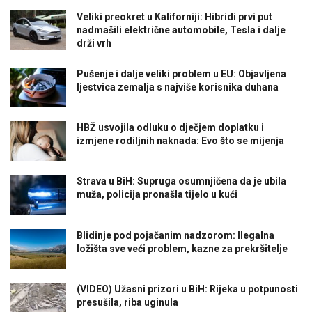
Veliki preokret u Kaliforniji: Hibridi prvi put
nadmašili električne automobile, Tesla i dalje
drži vrh
Pušenje i dalje veliki problem u EU: Objavljena
ljestvica zemalja s najviše korisnika duhana
HBŽ usvojila odluku o dječjem doplatku i
izmjene rodiljnih naknada: Evo što se mijenja
Strava u BiH: Supruga osumnjičena da je ubila
muža, policija pronašla tijelo u kući
Blidinje pod pojačanim nadzorom: Ilegalna
ložišta sve veći problem, kazne za prekršitelje
(VIDEO) Užasni prizori u BiH: Rijeka u potpunosti
presušila, riba uginula