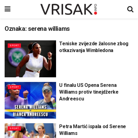
Oznaka:
serena williams
Teniske zvijezde žalosne zbog
SPORT
otkazivanja Wimbledona
U finalu US Opena Serena
SPORT
Williams protiv tinejdžerke
Andreescu
Petra Martić ispala od Serene
SPORT
Williams