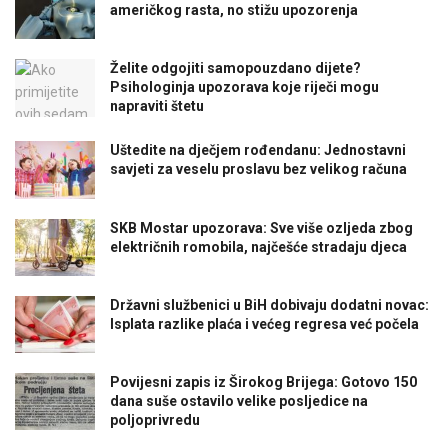
američkog rasta, no stižu upozorenja
Želite odgojiti samopouzdano dijete?
Psihologinja upozorava koje riječi mogu
napraviti štetu
Uštedite na dječjem rođendanu: Jednostavni
savjeti za veselu proslavu bez velikog računa
SKB Mostar upozorava: Sve više ozljeda zbog
električnih romobila, najčešće stradaju djeca
Državni službenici u BiH dobivaju dodatni novac:
Isplata razlike plaća i većeg regresa već počela
Povijesni zapis iz Širokog Brijega: Gotovo 150
dana suše ostavilo velike posljedice na
poljoprivredu