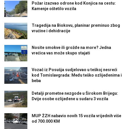
Požar izazvao odrone kod Konjica na cestu:
Kamenje oštetilo vozila
Tragedija na Biokovu, planinar preminuo zbog
vrućine i dehidracije
Nosite smokve ili grožđe na more? Jedna
vrećica vas može skupo stajati
Vozač iz Posušja sudjelovao u teškoj nesreći
kod Tomislavgrada: Među teško ozlijeđenima i
beba
Detalji prometne nezgode u Širokom Brijegu:
Dvije osobe ozlijeđene u sudaru 3 vozila
MUP ŽZH nabavio novih 15 vozila vrijednih više
od 700.000 KM