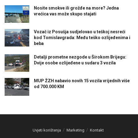
Nosite smokve ili grožđe na more? Jedna
vrećica vas može skupo stajati
Vozač iz Posušja sudjelovao u teškoj nesreći
kod Tomislavgrada: Među teško ozlijeđenima i
beba
Detalji prometne nezgode u Širokom Brijegu:
Dvije osobe ozlijeđene u sudaru 3 vozila
MUP ŽZH nabavio novih 15 vozila vrijednih više
od 700.000 KM
Uvjeti korištenja
Marketing
Kontakt