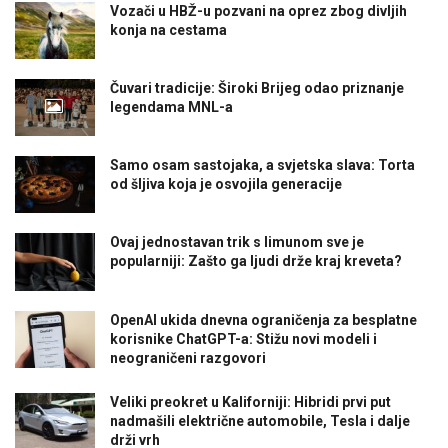
Vozači u HBŽ-u pozvani na oprez zbog divljih
konja na cestama
Čuvari tradicije: Široki Brijeg odao priznanje
legendama MNL-a
Samo osam sastojaka, a svjetska slava: Torta
od šljiva koja je osvojila generacije
Ovaj jednostavan trik s limunom sve je
popularniji: Zašto ga ljudi drže kraj kreveta?
OpenAI ukida dnevna ograničenja za besplatne
korisnike ChatGPT-a: Stižu novi modeli i
neograničeni razgovori
Veliki preokret u Kaliforniji: Hibridi prvi put
nadmašili električne automobile, Tesla i dalje
drži vrh