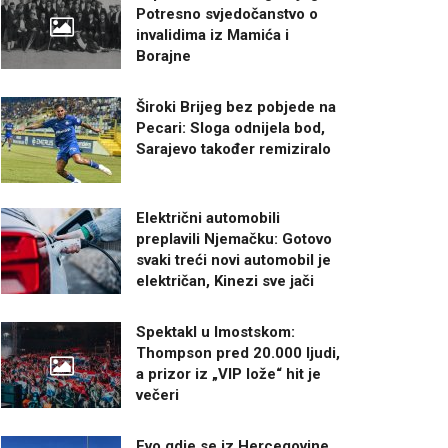
Potresno svjedočanstvo o
invalidima iz Mamića i
Borajne
Široki Brijeg bez pobjede na
Pecari: Sloga odnijela bod,
Sarajevo također remiziralo
Električni automobili
preplavili Njemačku: Gotovo
svaki treći novi automobil je
električan, Kinezi sve jači
Spektakl u Imostskom:
Thompson pred 20.000 ljudi,
a prizor iz „VIP lože“ hit je
večeri
Evo gdje se iz Hercegovine