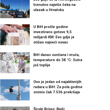
trenutno najviše čeka na
ulazak u Hrvatsku
U BiH prošle godine
investirano gotovo 9,5
milijardi KM: Evo gdje je
otišao najveći novac
BiH danas sunčana i vruća,
temperature do 38 °C: Sutra
još toplije
Ovo je jedan od najaktivnijih
radara u BiH: Za pola godine
snimio čak 7.536 prekršaja
Široki Brijeg: Bivši