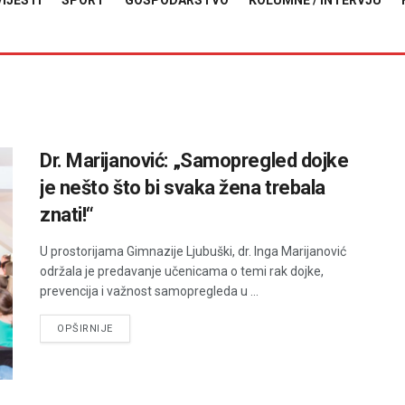
VIJESTI
SPORT
GOSPODARSTVO
KOLUMNE / INTERVJU
Dr. Marijanović: „Samopregled dojke
je nešto što bi svaka žena trebala
znati!“
U prostorijama Gimnazije Ljubuški, dr. Inga Marijanović
održala je predavanje učenicama o temi rak dojke,
prevencija i važnost samopregleda u ...
DETAILS
OPŠIRNIJE