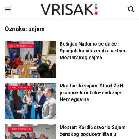
Oznaka:
sajam
Bošnjak:Nadamo se da će i
GOSPODARSTVO
Španjolska biti zemlja partner
Mostarskog sajma
Mostarski sajam: Štand ŽZH
HERCEGOVINA
promiče turističke sadržaje
Hercegovine
Mostar: Kordić otvorio Sajam
HERCEGOVINA
ženskog poduzetništva u