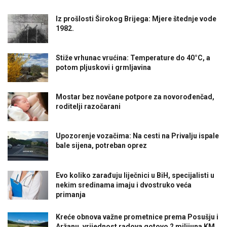
Iz prošlosti Širokog Brijega: Mjere štednje vode
1982.
Stiže vrhunac vrućina: Temperature do 40°C, a
potom pljuskovi i grmljavina
Mostar bez novčane potpore za novorođenčad,
roditelji razočarani
Upozorenje vozačima: Na cesti na Privalju ispale
bale sijena, potreban oprez
Evo koliko zarađuju liječnici u BiH, specijalisti u
nekim sredinama imaju i dvostruko veća
primanja
Kreće obnova važne prometnice prema Posušju i
Aržanu, vrijednost radova gotovo 2 milijuna KM