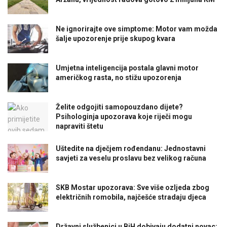
Ne ignorirajte ove simptome: Motor vam možda
šalje upozorenje prije skupog kvara
Umjetna inteligencija postala glavni motor
američkog rasta, no stižu upozorenja
Želite odgojiti samopouzdano dijete?
Psihologinja upozorava koje riječi mogu
napraviti štetu
Uštedite na dječjem rođendanu: Jednostavni
savjeti za veselu proslavu bez velikog računa
SKB Mostar upozorava: Sve više ozljeda zbog
električnih romobila, najčešće stradaju djeca
Državni službenici u BiH dobivaju dodatni novac: