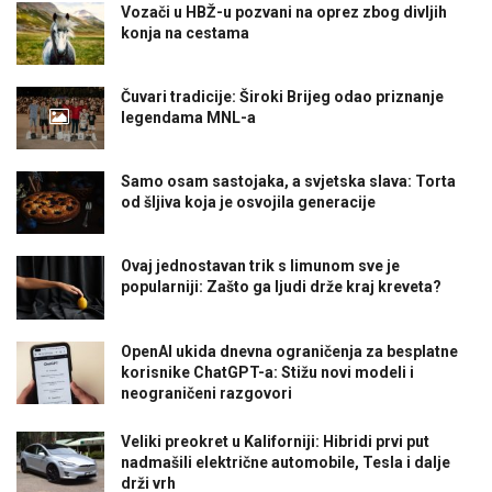
Vozači u HBŽ-u pozvani na oprez zbog divljih
konja na cestama
Čuvari tradicije: Široki Brijeg odao priznanje
legendama MNL-a
Samo osam sastojaka, a svjetska slava: Torta
od šljiva koja je osvojila generacije
Ovaj jednostavan trik s limunom sve je
popularniji: Zašto ga ljudi drže kraj kreveta?
OpenAI ukida dnevna ograničenja za besplatne
korisnike ChatGPT-a: Stižu novi modeli i
neograničeni razgovori
Veliki preokret u Kaliforniji: Hibridi prvi put
nadmašili električne automobile, Tesla i dalje
drži vrh