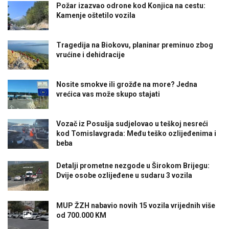
Požar izazvao odrone kod Konjica na cestu:
Kamenje oštetilo vozila
Tragedija na Biokovu, planinar preminuo zbog
vrućine i dehidracije
Nosite smokve ili grožđe na more? Jedna
vrećica vas može skupo stajati
Vozač iz Posušja sudjelovao u teškoj nesreći
kod Tomislavgrada: Među teško ozlijeđenima i
beba
Detalji prometne nezgode u Širokom Brijegu:
Dvije osobe ozlijeđene u sudaru 3 vozila
MUP ŽZH nabavio novih 15 vozila vrijednih više
od 700.000 KM