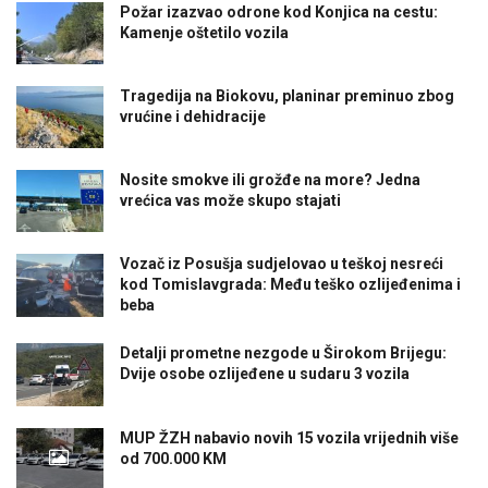
Požar izazvao odrone kod Konjica na cestu:
Kamenje oštetilo vozila
Tragedija na Biokovu, planinar preminuo zbog
vrućine i dehidracije
Nosite smokve ili grožđe na more? Jedna
vrećica vas može skupo stajati
Vozač iz Posušja sudjelovao u teškoj nesreći
kod Tomislavgrada: Među teško ozlijeđenima i
beba
Detalji prometne nezgode u Širokom Brijegu:
Dvije osobe ozlijeđene u sudaru 3 vozila
MUP ŽZH nabavio novih 15 vozila vrijednih više
od 700.000 KM