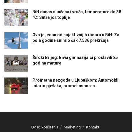
BiH danas sunčana i vruća, temperature do 38
°C: Sutra još toplije
Ovo je jedan od najaktivnijih radara u BiH: Za
pola godine snimio čak 7.536 prekršaja
Široki Brijeg: Bivši gimnazijalci proslavili 25
godina mature
Prometna nezgoda u Ljubuškom: Automobil
udario pješaka, promet usporen
Uvjeti korištenja
Marketing
Kontakt