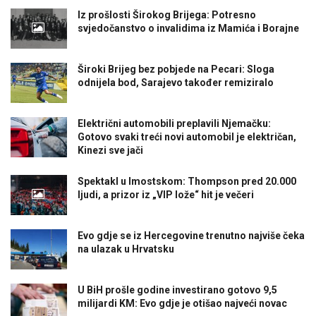
Iz prošlosti Širokog Brijega: Potresno
svjedočanstvo o invalidima iz Mamića i Borajne
Široki Brijeg bez pobjede na Pecari: Sloga
odnijela bod, Sarajevo također remiziralo
Električni automobili preplavili Njemačku:
Gotovo svaki treći novi automobil je električan,
Kinezi sve jači
Spektakl u Imostskom: Thompson pred 20.000
ljudi, a prizor iz „VIP lože“ hit je večeri
Evo gdje se iz Hercegovine trenutno najviše čeka
na ulazak u Hrvatsku
U BiH prošle godine investirano gotovo 9,5
milijardi KM: Evo gdje je otišao najveći novac