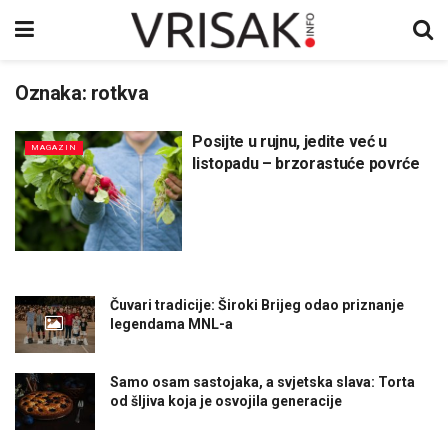
Oznaka:
rotkva
Posijte u rujnu, jedite već u
MAGAZIN
listopadu – brzorastuće povrće
Čuvari tradicije: Široki Brijeg odao priznanje
legendama MNL-a
Samo osam sastojaka, a svjetska slava: Torta
od šljiva koja je osvojila generacije