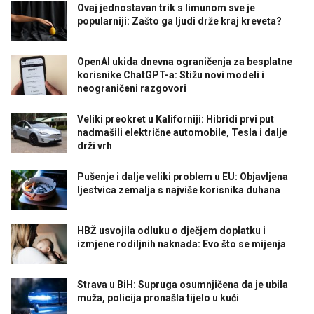
Ovaj jednostavan trik s limunom sve je
popularniji: Zašto ga ljudi drže kraj kreveta?
OpenAI ukida dnevna ograničenja za besplatne
korisnike ChatGPT-a: Stižu novi modeli i
neograničeni razgovori
Veliki preokret u Kaliforniji: Hibridi prvi put
nadmašili električne automobile, Tesla i dalje
drži vrh
Pušenje i dalje veliki problem u EU: Objavljena
ljestvica zemalja s najviše korisnika duhana
HBŽ usvojila odluku o dječjem doplatku i
izmjene rodiljnih naknada: Evo što se mijenja
Strava u BiH: Supruga osumnjičena da je ubila
muža, policija pronašla tijelo u kući