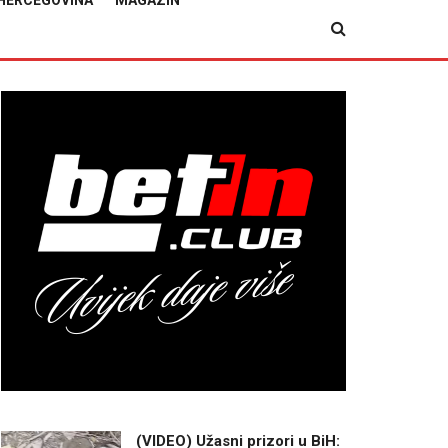
HERCEGOVINA
MAGAZIN
(VIDEO) Užasni prizori u BiH: