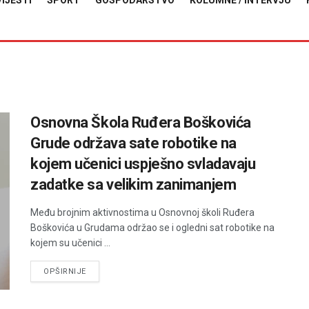
VIJESTI
SPORT
GOSPODARSTVO
KOLUMNE / INTERVJU
Osnovna Škola Ruđera Boškovića
Grude održava sate robotike na
kojem učenici uspješno svladavaju
zadatke sa velikim zanimanjem
Među brojnim aktivnostima u Osnovnoj školi Ruđera
Boškovića u Grudama održao se i ogledni sat robotike na
kojem su učenici ...
DETAILS
OPŠIRNIJE