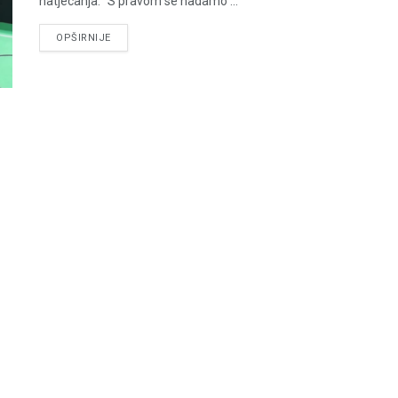
natjecanja. "S pravom se nadamo ...
DETAILS
OPŠIRNIJE