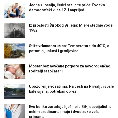
Jedna županija, četiri različite priče: Evo tko
demografski vuče ŽZH naprijed
Iz prošlosti Širokog Brijega: Mjere štednje vode
1982.
Stiže vrhunac vrućina: Temperature do 40°C, a
potom pljuskovi i grmljavina
Mostar bez novčane potpore za novorođenčad,
roditelji razočarani
Upozorenje vozačima: Na cesti na Privalju ispale
bale sijena, potreban oprez
Evo koliko zarađuju liječnici u BiH, specijalisti u
nekim sredinama imaju i dvostruko veća
primanja