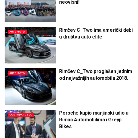
neovisni!
Rimčev C_Two ima američki debi
AUTOMOTO
u društvu auto elite
Rimčev C_Two proglašen jednim
AUTOMOTO
od najvažnijih automobila 2018.
Porsche kupio manjinski udio u
GOSPODARSTVO
Rimac Automobilima i Greyp
Bikes