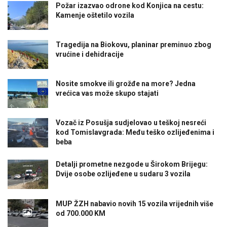
Požar izazvao odrone kod Konjica na cestu:
Kamenje oštetilo vozila
Tragedija na Biokovu, planinar preminuo zbog
vrućine i dehidracije
Nosite smokve ili grožđe na more? Jedna
vrećica vas može skupo stajati
Vozač iz Posušja sudjelovao u teškoj nesreći
kod Tomislavgrada: Među teško ozlijeđenima i
beba
Detalji prometne nezgode u Širokom Brijegu:
Dvije osobe ozlijeđene u sudaru 3 vozila
MUP ŽZH nabavio novih 15 vozila vrijednih više
od 700.000 KM