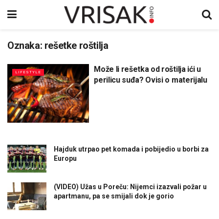
Oznaka:
rešetke roštilja
Može li rešetka od roštilja ići u
LIFESTYLE
perilicu suđa? Ovisi o materijalu
Hajduk utrpao pet komada i pobijedio u borbi za
Europu
(VIDEO) Užas u Poreču: Nijemci izazvali požar u
apartmanu, pa se smijali dok je gorio