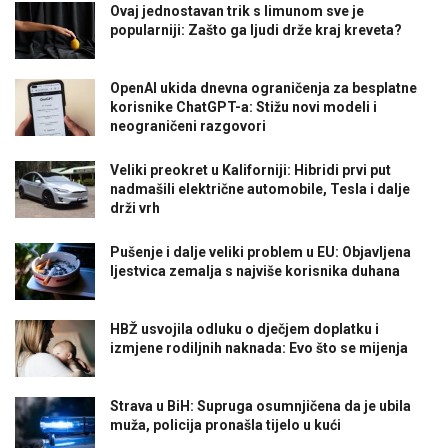
Ovaj jednostavan trik s limunom sve je
popularniji: Zašto ga ljudi drže kraj kreveta?
OpenAI ukida dnevna ograničenja za besplatne
korisnike ChatGPT-a: Stižu novi modeli i
neograničeni razgovori
Veliki preokret u Kaliforniji: Hibridi prvi put
nadmašili električne automobile, Tesla i dalje
drži vrh
Pušenje i dalje veliki problem u EU: Objavljena
ljestvica zemalja s najviše korisnika duhana
HBŽ usvojila odluku o dječjem doplatku i
izmjene rodiljnih naknada: Evo što se mijenja
Strava u BiH: Supruga osumnjičena da je ubila
muža, policija pronašla tijelo u kući