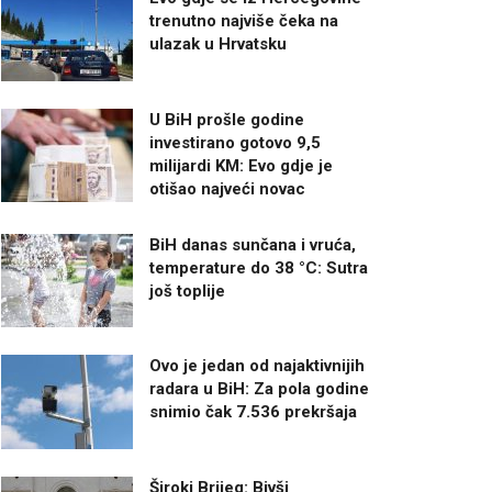
trenutno najviše čeka na
ulazak u Hrvatsku
U BiH prošle godine
investirano gotovo 9,5
milijardi KM: Evo gdje je
otišao najveći novac
BiH danas sunčana i vruća,
temperature do 38 °C: Sutra
još toplije
Ovo je jedan od najaktivnijih
radara u BiH: Za pola godine
snimio čak 7.536 prekršaja
Široki Brijeg: Bivši