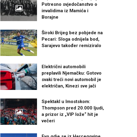
Potresno svjedočanstvo o
invalidima iz Mamića i
Borajne
Široki Brijeg bez pobjede na
Pecari: Sloga odnijela bod,
Sarajevo također remiziralo
Električni automobili
preplavili Njemačku: Gotovo
svaki treći novi automobil je
električan, Kinezi sve jači
Spektakl u Imostskom:
Thompson pred 20.000 ljudi,
a prizor iz „VIP lože“ hit je
večeri
Evo gdje se iz Hercegovine