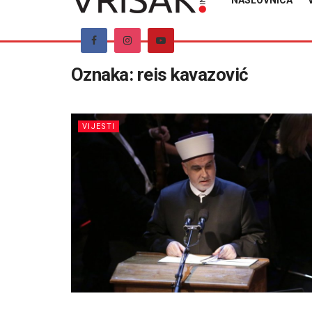
NASLOVNICA
Oznaka:
reis kavazović
VIJESTI