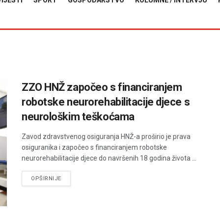
VIJESTI
SPORT
GOSPODARSTVO
KOLUMNE / INTERVJU
ZZO HNŽ započeo s financiranjem
robotske neurorehabilitacije djece s
neurološkim teškoćama
Zavod zdravstvenog osiguranja HNŽ-a proširio je prava
osiguranika i započeo s financiranjem robotske
neurorehabilitacije djece do navršenih 18 godina života ...
DETAILS
OPŠIRNIJE