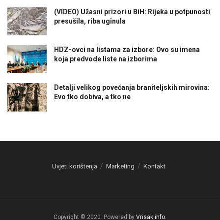
(VIDEO) Užasni prizori u BiH: Rijeka u potpunosti
presušila, riba uginula
HDZ-ovci na listama za izbore: Ovo su imena
koja predvode liste na izborima
Detalji velikog povećanja braniteljskih mirovina:
Evo tko dobiva, a tko ne
Uvjeti korištenja
Marketing
Kontakt
Copyright © 2020. Powered by
Vrisak.info
.