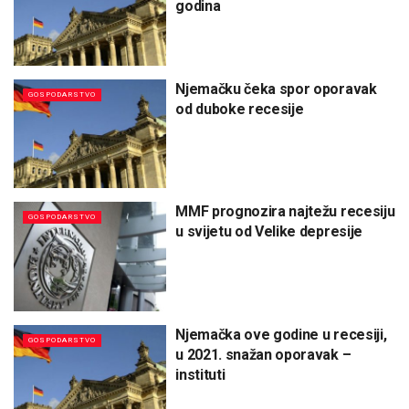
godina
Njemačku čeka spor oporavak
GOSPODARSTVO
od duboke recesije
MMF prognozira najtežu recesiju
GOSPODARSTVO
u svijetu od Velike depresije
Njemačka ove godine u recesiji,
GOSPODARSTVO
u 2021. snažan oporavak –
instituti