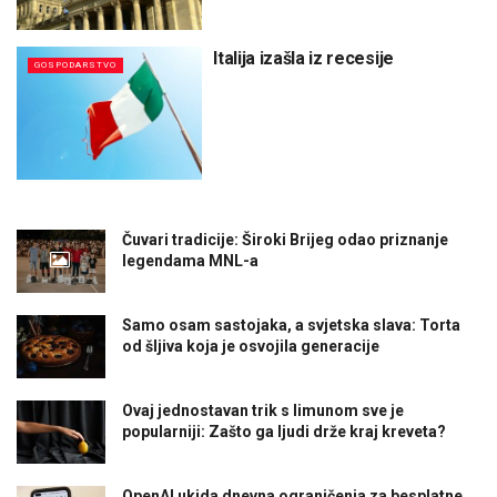
Italija izašla iz recesije
GOSPODARSTVO
Čuvari tradicije: Široki Brijeg odao priznanje
legendama MNL-a
Samo osam sastojaka, a svjetska slava: Torta
od šljiva koja je osvojila generacije
Ovaj jednostavan trik s limunom sve je
popularniji: Zašto ga ljudi drže kraj kreveta?
OpenAI ukida dnevna ograničenja za besplatne