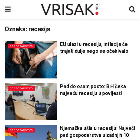
Oznaka:
recesija
EU ulazi u recesiju, inflacija će
GOSPODARSTVO
trajati dulje nego se očekivalo
Pad do osam posto: BiH čeka
GOSPODARSTVO
najveću recesiju u povijesti
Njemačka ušla u recesiju: Najveći
GOSPODARSTVO
pad gospodarstva u zadnjih 10