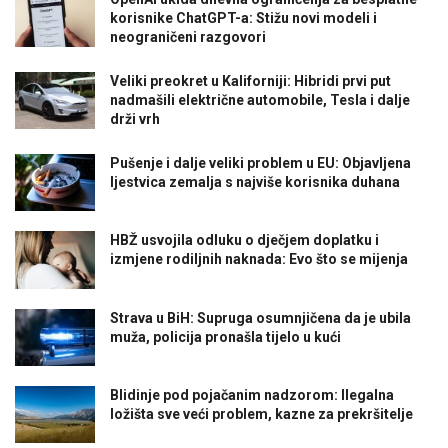
korisnike ChatGPT-a: Stižu novi modeli i
neograničeni razgovori
Veliki preokret u Kaliforniji: Hibridi prvi put
nadmašili električne automobile, Tesla i dalje
drži vrh
Pušenje i dalje veliki problem u EU: Objavljena
ljestvica zemalja s najviše korisnika duhana
HBŽ usvojila odluku o dječjem doplatku i
izmjene rodiljnih naknada: Evo što se mijenja
Strava u BiH: Supruga osumnjičena da je ubila
muža, policija pronašla tijelo u kući
Blidinje pod pojačanim nadzorom: Ilegalna
ložišta sve veći problem, kazne za prekršitelje