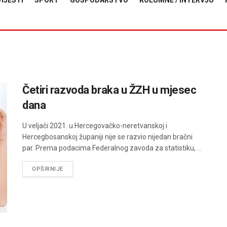
VIJESTI
SPORT
GOSPODARSTVO
KOLUMNE / INTERVJU
Četiri razvoda braka u ŽZH u mjesec
dana
U veljači 2021. u Hercegovačko-neretvanskoj i
Hercegbosanskoj županiji nije se razvio nijedan bračni
par. Prema podacima Federalnog zavoda za statistiku, ...
DETAILS
OPŠIRNIJE