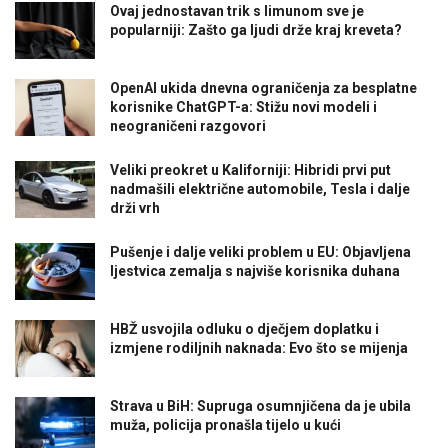
Ovaj jednostavan trik s limunom sve je
popularniji: Zašto ga ljudi drže kraj kreveta?
OpenAI ukida dnevna ograničenja za besplatne
korisnike ChatGPT-a: Stižu novi modeli i
neograničeni razgovori
Veliki preokret u Kaliforniji: Hibridi prvi put
nadmašili električne automobile, Tesla i dalje
drži vrh
Pušenje i dalje veliki problem u EU: Objavljena
ljestvica zemalja s najviše korisnika duhana
HBŽ usvojila odluku o dječjem doplatku i
izmjene rodiljnih naknada: Evo što se mijenja
Strava u BiH: Supruga osumnjičena da je ubila
muža, policija pronašla tijelo u kući