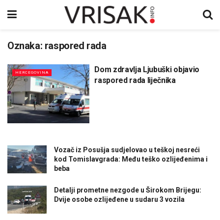
Oznaka:
raspored rada
Dom zdravlja Ljubuški objavio
HERCEGOVINA
raspored rada liječnika
Vozač iz Posušja sudjelovao u teškoj nesreći
kod Tomislavgrada: Među teško ozlijeđenima i
beba
Detalji prometne nezgode u Širokom Brijegu:
Dvije osobe ozlijeđene u sudaru 3 vozila