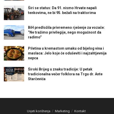
Širi se status: Da 91. nismo Hrvate napali
tenkovima, ne bi 95. bežali na traktorima
BiH predložila privremeno rješenje za vozače:
“Ne tražimo privilegije, nego mogućnost da
radimo”
Piletina u kremastom umaku od bijelog vina i
maslaca: Jelo koje će oduševiti i najzahtjevnija
nepca
Široki Brijeg u znaku tradicije: U petak
tradicionalna večer folklora na Trgu dr. Ante
Starčevića
Uvjeti korištenja
Marketing
Kontakt