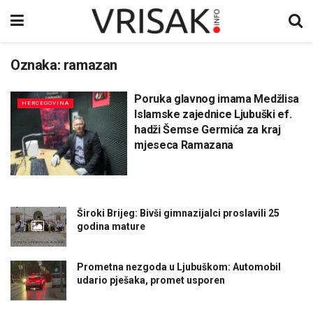
Oznaka:
ramazan
Poruka glavnog imama Medžlisa
HERCEGOVINA
Islamske zajednice Ljubuški ef.
hadži Šemse Germića za kraj
mjeseca Ramazana
Široki Brijeg: Bivši gimnazijalci proslavili 25
godina mature
Prometna nezgoda u Ljubuškom: Automobil
udario pješaka, promet usporen