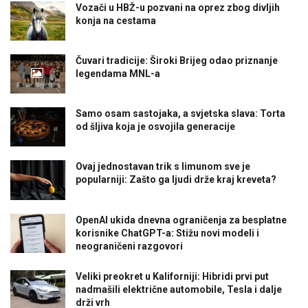
Vozači u HBŽ-u pozvani na oprez zbog divljih
konja na cestama
Čuvari tradicije: Široki Brijeg odao priznanje
legendama MNL-a
Samo osam sastojaka, a svjetska slava: Torta
od šljiva koja je osvojila generacije
Ovaj jednostavan trik s limunom sve je
popularniji: Zašto ga ljudi drže kraj kreveta?
OpenAI ukida dnevna ograničenja za besplatne
korisnike ChatGPT-a: Stižu novi modeli i
neograničeni razgovori
Veliki preokret u Kaliforniji: Hibridi prvi put
nadmašili električne automobile, Tesla i dalje
drži vrh