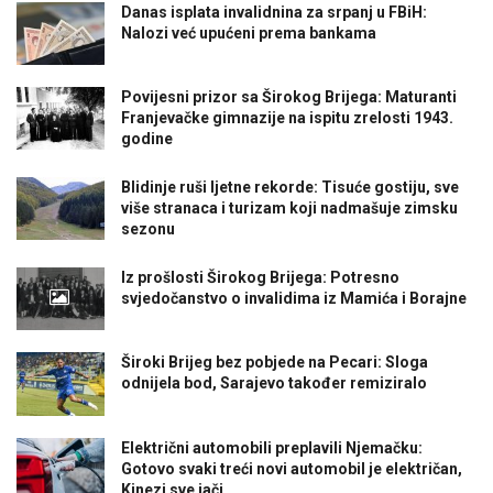
Danas isplata invalidnina za srpanj u FBiH:
Nalozi već upućeni prema bankama
Povijesni prizor sa Širokog Brijega: Maturanti
Franjevačke gimnazije na ispitu zrelosti 1943.
godine
Blidinje ruši ljetne rekorde: Tisuće gostiju, sve
više stranaca i turizam koji nadmašuje zimsku
sezonu
Iz prošlosti Širokog Brijega: Potresno
svjedočanstvo o invalidima iz Mamića i Borajne
Široki Brijeg bez pobjede na Pecari: Sloga
odnijela bod, Sarajevo također remiziralo
Električni automobili preplavili Njemačku:
Gotovo svaki treći novi automobil je električan,
Kinezi sve jači