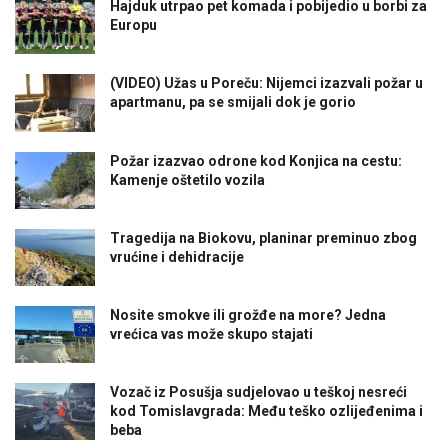
Hajduk utrpao pet komada i pobijedio u borbi za
Europu
(VIDEO) Užas u Poreču: Nijemci izazvali požar u
apartmanu, pa se smijali dok je gorio
Požar izazvao odrone kod Konjica na cestu:
Kamenje oštetilo vozila
Tragedija na Biokovu, planinar preminuo zbog
vrućine i dehidracije
Nosite smokve ili grožđe na more? Jedna
vrećica vas može skupo stajati
Vozač iz Posušja sudjelovao u teškoj nesreći
kod Tomislavgrada: Među teško ozlijeđenima i
beba